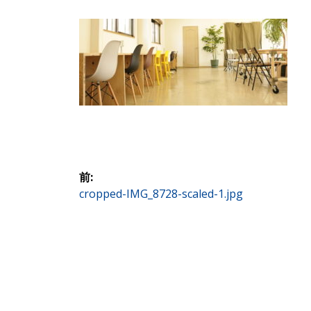
投
前:
前
cropped-IMG_8728-scaled-1.jpg
稿
の
投
ナ
稿:
ビ
ゲ