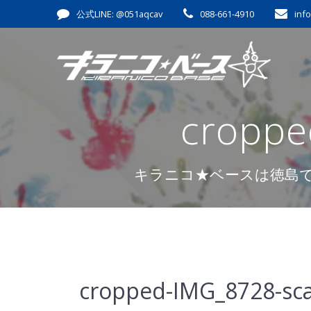
コ
公式LINE: @051aqcav
088-661-4910
inf
ン
テ
ン
ツ
へ
ス
croppe
キ
ッ
プ
キラニコ★ベースは徳島
cropped-IMG_8728-sca