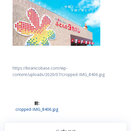
https://kiranicobase.com/wp-
content/uploads/2020/07/cropped-IMG_8406.jpg
投
前:
前
cropped-IMG_8406.jpg
稿
の
投
ナ
稿: