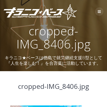
コ
ン
テ
ン
ツ
cropped-
へ
ス
キ
IMG_8406.jpg
ッ
プ
キラニコ★ベースは徳島で就労継続支援B型として
『人生を楽しむ！』を合言葉に活動しています。
cropped-IMG_8406.jpg