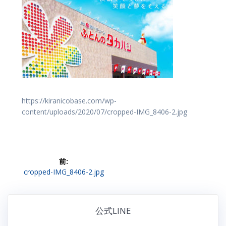
https://kiranicobase.com/wp-
content/uploads/2020/07/cropped-IMG_8406-2.jpg
投
前:
前
cropped-IMG_8406-2.jpg
稿
の
投
ナ
稿:
公式LINE
ビ