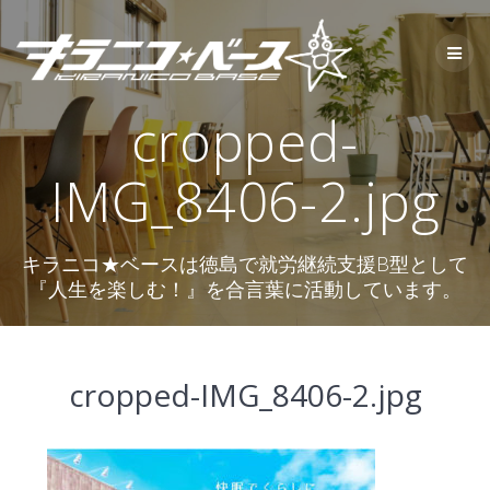
コ
ン
テ
ン
ツ
cropped-
へ
ス
キ
IMG_8406-2.jpg
ッ
プ
キラニコ★ベースは徳島で就労継続支援B型として
『人生を楽しむ！』を合言葉に活動しています。
cropped-IMG_8406-2.jpg