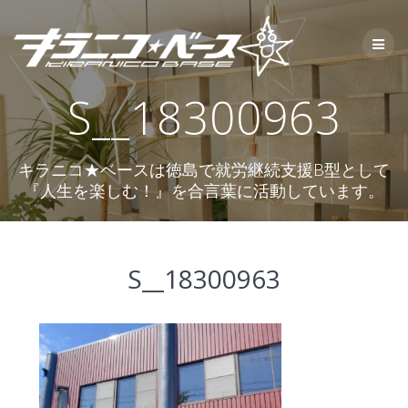
コ
ン
テ
ン
ツ
S__18300963
へ
ス
キ
ッ
キラニコ★ベースは徳島で就労継続支援B型として
プ
『人生を楽しむ！』を合言葉に活動しています。
S__18300963