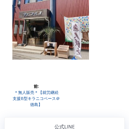
投
前:
前
＊無人販売＊【就労継続
稿
の
支援B型キラニコベース＠
投
徳島】
ナ
稿:
ビ
公式LINE