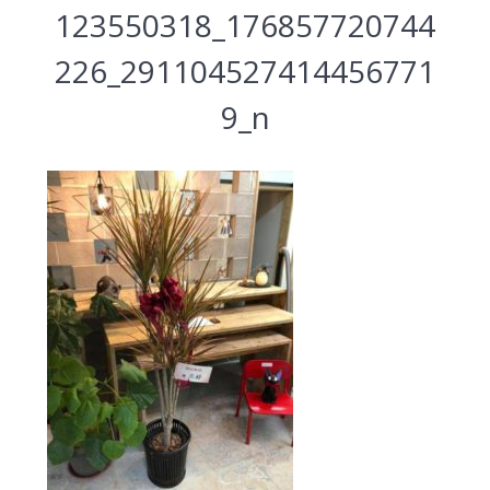
123550318_176857720744
226_291104527414456771
9_n