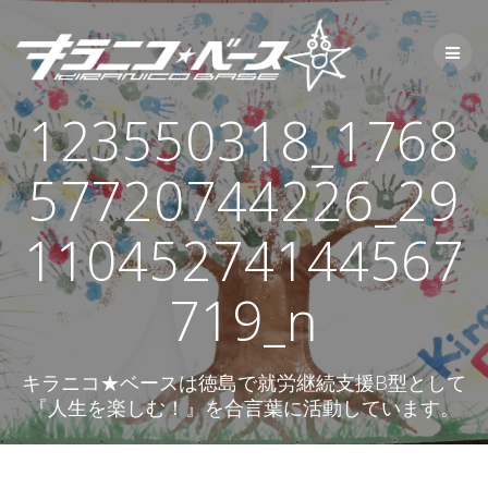
コ
ン
テ
ン
ツ
123550318_1768
へ
ス
キ
57720744226_29
ッ
プ
11045274144567
719_n
キラニコ★ベースは徳島で就労継続支援B型として
『人生を楽しむ！』を合言葉に活動しています。