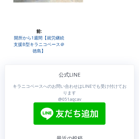
投
前:
前
開所から1週間【就労継続
稿
の
支援B型キラニコベース＠
投
徳島】
ナ
稿:
ビ
公式LINE
ゲ
キラニコベースへのお問い合わせはLINEでも受け付けてお
ー
ります
@051aqcav
シ
ョ
ン
最近の投稿