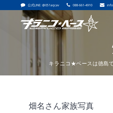
コ
公式LINE: @051aqcav
088-661-4910
inf
ン
テ
ン
ツ
へ
ス
キ
ッ
プ
キラニコ★ベースは徳島
畑名さん家族写真