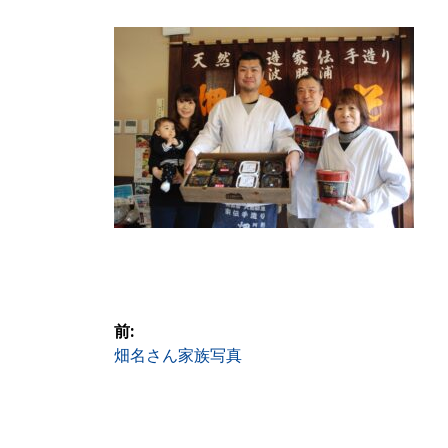
投
前:
前
畑名さん家族写真
稿
の
投
ナ
稿: