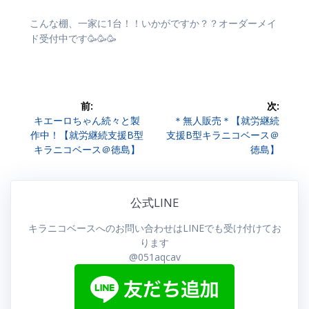
こんな棚、一家に1台！！いかがですか？？オーダーメイ
ド受付中です🥳🥳🥳
前:
次:
投
前
次
キエーロちゃん続々と製
＊無人販売＊【就労継続
の
の
作中！【就労継続支援B型
支援B型キラニコベース＠
稿
投
投
キラニコベース＠徳島】
徳島】
稿:
稿:
ナ
ビ
公式LINE
ゲ
キラニコベースへのお問い合わせはLINEでも受け付けてお
ります
ー
@051aqcav
シ