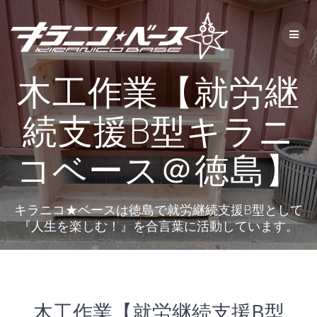
コ
ン
テ
ン
ツ
木工作業【就労継
へ
ス
キ
続支援B型キラニ
ッ
プ
コベース＠徳島】
キラニコ★ベースは徳島で就労継続支援B型として
『人生を楽しむ！』を合言葉に活動しています。
木工作業【就労継続支援B型