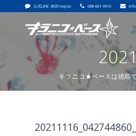
コ
公式LINE: @051aqcav
088-661-4910
inf
ン
テ
ン
ツ
へ
ス
202
キ
ッ
プ
キラニコ★ベースは徳島
20211116_042744860_