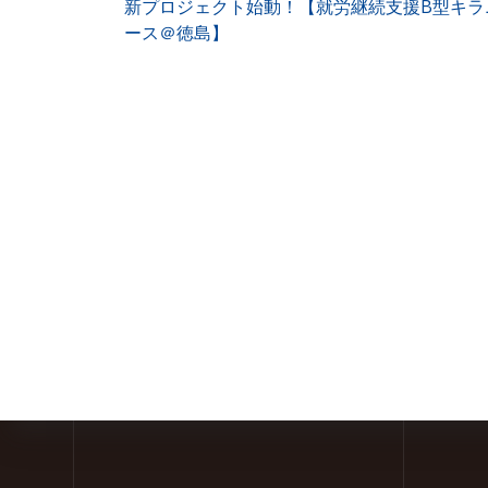
前
新プロジェクト始動！【就労継続支援B型キラ
稿
の
ース＠徳島】
投
ナ
稿:
ビ
ゲ
ー
シ
ョ
ン