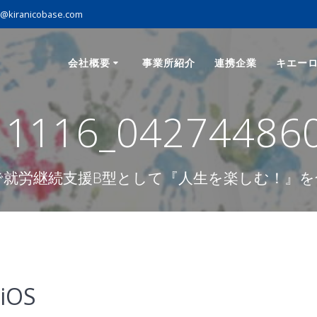
o@kiranicobase.com
会社概要
事業所紹介
連携企業
キエー
11116_042744860
で就労継続支援B型として『人生を楽しむ！』を
iOS