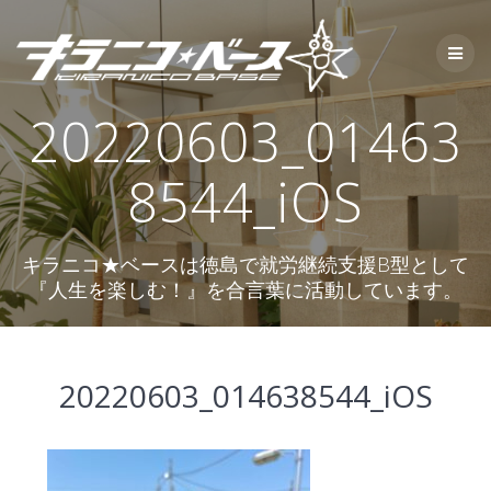
コ
ン
テ
ン
ツ
20220603_01463
へ
ス
キ
8544_iOS
ッ
プ
キラニコ★ベースは徳島で就労継続支援B型として
『人生を楽しむ！』を合言葉に活動しています。
20220603_014638544_iOS