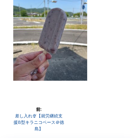
投
前:
前
差し入れ🍨【就労継続支
稿
の
援B型キラニコベース＠徳
投
島】
ナ
稿: