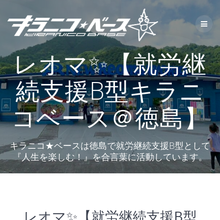
コ
ン
テ
ン
ツ
レオマ✨【就労継
へ
ス
キ
続支援B型キラニ
ッ
プ
コベース＠徳島】
キラニコ★ベースは徳島で就労継続支援B型として
『人生を楽しむ！』を合言葉に活動しています。
レオマ✨【就労継続支援B型