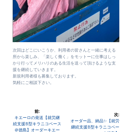
次回はどこにいこうか、利用者の皆さんと一緒に考える
所から楽しみ、「楽しく働く」をモットーに仕事はしっ
かり行ってメリハリのある生活を送って頂けるような支
援を継続していきます。
新規利用者様も募集しております。
気軽にご相談下さい。
前:
投
次:
前
キエーロの発送【就労継
次
オーダー品、納品✨【就労
の
続支援B型キラニコベース
稿
の
継続支援B型キラニコベー
投
＠徳島】オーダーキエー