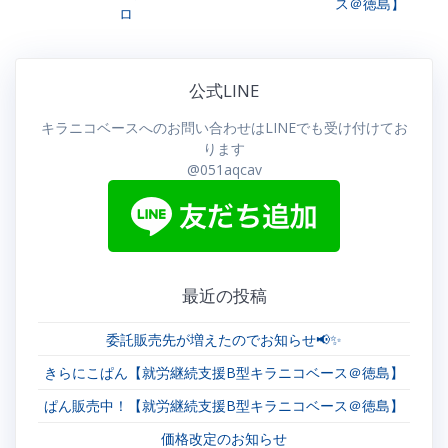
投
ス＠徳島】
稿:
ロ
ナ
稿:
ビ
公式LINE
ゲ
キラニコベースへのお問い合わせはLINEでも受け付けてお
ー
ります
@051aqcav
シ
ョ
ン
最近の投稿
委託販売先が増えたのでお知らせ📢✨
きらにこぱん【就労継続支援B型キラニコベース＠徳島】
ぱん販売中！【就労継続支援B型キラニコベース＠徳島】
価格改定のお知らせ