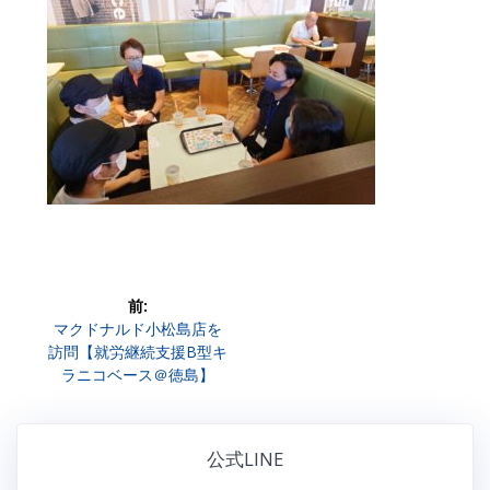
投
前:
前
マクドナルド小松島店を
稿
の
訪問【就労継続支援B型キ
投
ラニコベース＠徳島】
ナ
稿:
ビ
公式LINE
ゲ