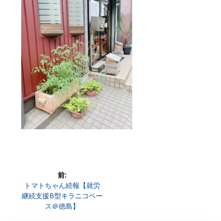
投
前:
前
トマトちゃん続報【就労
稿
の
継続支援B型キラニコベー
投
ス＠徳島】
ナ
稿: