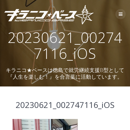
コ
ン
テ
ン
ツ
20230621_00274
へ
ス
キ
7116_iOS
ッ
プ
キラニコ★ベースは徳島で就労継続支援B型として
『人生を楽しむ！』を合言葉に活動しています。
20230621_002747116_iOS