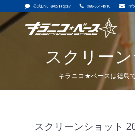
コ
公式LINE: @051aqcav
088-661-4910
inf
ン
テ
ン
ツ
へ
ス
スクリーンショ
キ
ッ
プ
キラニコ★ベースは徳島
スクリーンショット 2020-0