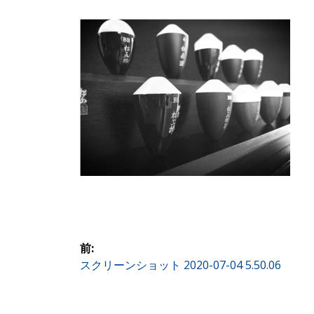
投
前:
前
スクリーンショット 2020-07-04 5.50.06
稿
の
投
ナ