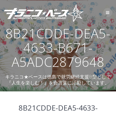
コ
ン
テ
ン
ツ
8B21CDDE-DEA5-
へ
ス
キ
4633-B671-
ッ
プ
A5ADC2879648
キラニコ★ベースは徳島で就労継続支援B型として
『人生を楽しむ！』を合言葉に活動しています。
8B21CDDE-DEA5-4633-