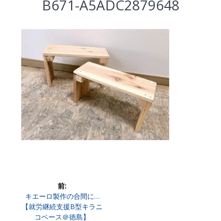
B671-A5ADC2879648
投
前:
前
キエーロ製作の合間に…
稿
の
【就労継続支援B型キラニ
投
コベース＠徳島】