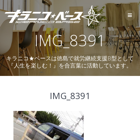
コ
ン
テ
ン
ツ
IMG_8391
へ
ス
キ
ッ
キラニコ★ベースは徳島で就労継続支援B型として
プ
『人生を楽しむ！』を合言葉に活動しています。
IMG_8391