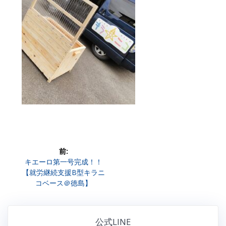
投
前:
前
キエーロ第一号完成！！
稿
の
【就労継続支援B型キラニ
投
コベース＠徳島】
ナ
稿:
ビ
公式LINE