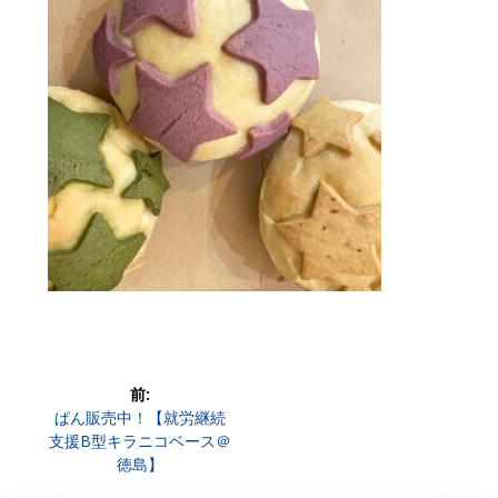
投
前:
前
ぱん販売中！【就労継続
稿
の
支援B型キラニコベース＠
投
徳島】
ナ
稿: