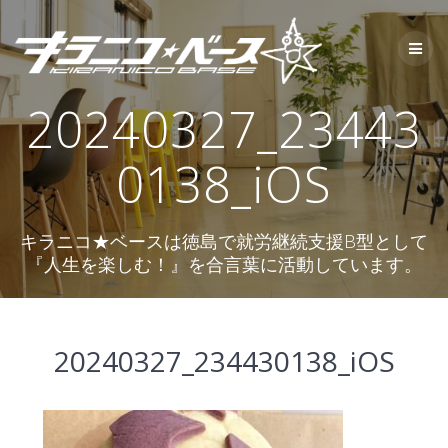
コ
ン
テ
ン
ツ
20240327_23443
へ
ス
キ
0138_iOS
ッ
プ
キラニコ★ベースは徳島で就労継続支援B型として
『人生を楽しむ！』を合言葉に活動しています。
20240327_234430138_iOS