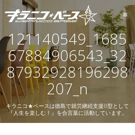
コ
ン
テ
ン
ツ
121140549_1685
へ
ス
キ
67884906543_32
ッ
プ
87932928196298
207_n
キラニコ★ベースは徳島で就労継続支援B型として
『人生を楽しむ！』を合言葉に活動しています。