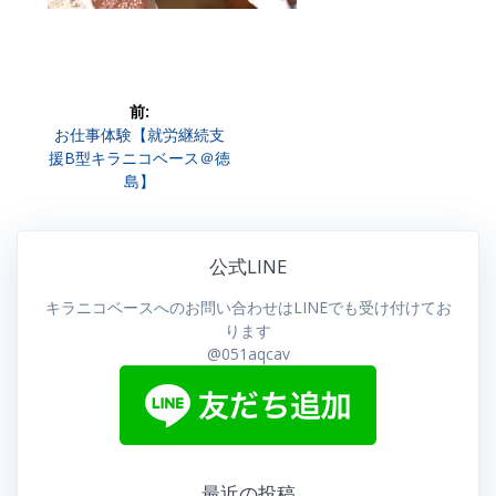
投
前:
前
お仕事体験【就労継続支
稿
の
援B型キラニコベース＠徳
投
島】
ナ
稿:
ビ
公式LINE
ゲ
キラニコベースへのお問い合わせはLINEでも受け付けてお
ー
ります
@051aqcav
シ
ョ
ン
最近の投稿