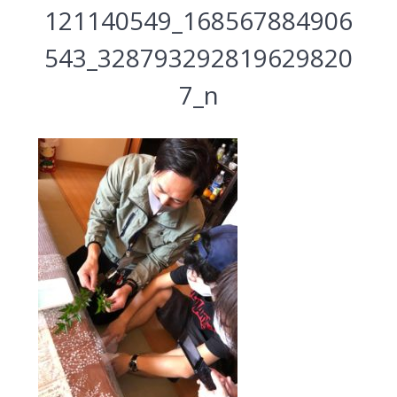
121140549_168567884906
543_328793292819629820
7_n